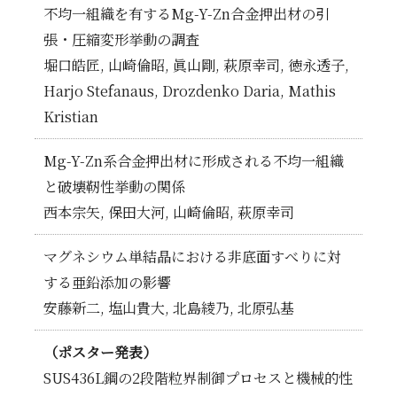
不均一組織を有するMg-Y-Zn合金押出材の引
張・圧縮変形挙動の調査
堀口皓匠, 山崎倫昭, 眞山剛, 萩原幸司, 徳永透子,
Harjo Stefanaus, Drozdenko Daria, Mathis
Kristian
Mg-Y-Zn系合金押出材に形成される不均一組織
と破壊靭性挙動の関係
西本宗矢, 保田大河, 山崎倫昭, 萩原幸司
マグネシウム単結晶における非底面すべりに対
する亜鉛添加の影響
安藤新二, 塩山貴大, 北島綾乃, 北原弘基
（ポスター発表）
SUS436L鋼の2段階粒界制御プロセスと機械的性