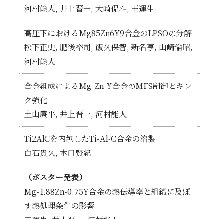
河村能人, 井上晋一, 大崎侃斗, 王運生
高圧下におけるMg85Zn6Y9合金のLPSOの分解
松下正史, 肥後裕司, 飯久保智, 新名亨, 山崎倫昭,
河村能人
合金組成によるMg-Zn-Y合金のMFS制御とキン
ク強化
土山廉平, 井上晋一, 河村能人
Ti2AlCを内包したTi-Al-C合金の溶製
白石貴久, 木口賢紀
（ポスター発表）
Mg-1.88Zn-0.75Y合金の熱伝導率と組織に及ぼ
す熱処理条件の影響