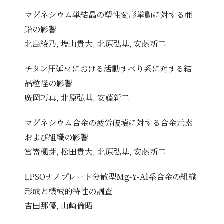
マグネシウム単結晶の塑性変形挙動に対する亜
鉛の影響
北島綾乃, 塩山貴大, 北原弘基, 安藤新二
チタン圧延材における活動すべり系に対する結
晶粒径の影響
廣岡巧真, 北原弘基, 安藤新二
マグネシウム合金の疲労破壊に対する合金元素
および組織の影響
宮嵜楓芽, 松田貴大, 北原弘基, 安藤新二
LPSOナノプレート分散型Mg-Y-Al系合金の組織
形成と機械的特性の調査
吉田那優, 山崎倫昭