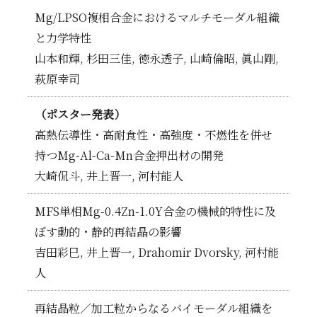
Mg/LPSO複相合金におけるマルチモーダル組織
と力学特性
山本和輝, 杉田三佳, 徳永透子, 山崎倫昭, 眞山剛,
萩原幸司
（ポスター発表）
高熱伝導性・高耐食性・高強度・不燃性を併せ
持つMg-Al-Ca-Mn合金押出材の開発
大崎侃斗, 井上晋一, 河村能人
MFS単相Mg-0.4Zn-1.0Y合金の機械的特性に及
ぼす動的・静的再結晶の影響
吉田彩巳, 井上晋一, Drahomir Dvorsky, 河村能
人
再結晶粒／加工粒からなるバイモーダル組織を