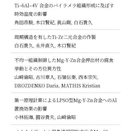
Ti–6Al–4V 合金のバイラメラ組織形成に及ぼす
時効温度の影響
角田昂駿, 木口賢紀, 眞山剛, 白石貴久
周期構造を有したTi-Zr二元合金の作製
白石貴久, 永井直久, 木口賢紀
不均一組織制御したMg-Y-Zn合金押出材の腐食
挙動とその方位異方性
山崎倫昭, 古川章人, 石嶺伝秦, 西本宗矢,
DROZDENKO Daria, MATHIS Kristian
第一原理計算によるLPSO型Mg-Y-Zn合金へのAl
置換効果の影響
小林拓海, 圓谷貴夫, 山崎倫昭