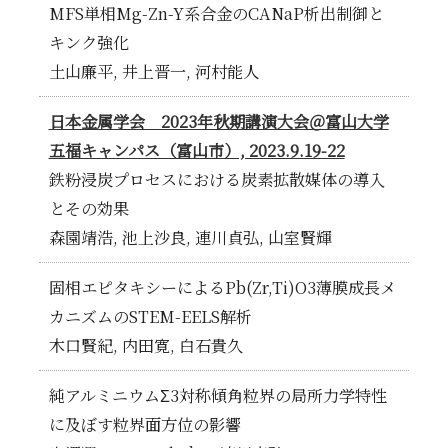
MFS単相Mg-Zn-Y系合金のCANaP析出制御と
キンク強化
土山廉平, 井上晋一, 河村能人
日本金属学会 2023年秋期講演大会＠富山大学
五福キャンパス（富山市）, 2023.9.19-22
鉄粉浸炭プロセスにおける炭素拡散媒体の導入
とその効果
森園靖浩, 池上沙良, 連川貞弘, 山室賢輝
固相エピタキシーによるPb(Zr,Ti)O3薄膜成長メ
カニズムのSTEM-EELS解析
木口賢紀, 内田寛, 白石貴久
純アルミニウムΣ3対称傾角粒界の局所力学特性
に及ぼす粒界面方位の影響