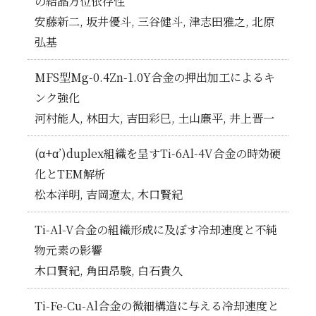
の結晶方位依存性
安藤新二, 坂井優斗, 三谷健斗, 津志田雅之, 北原
弘基
MFS型Mg-0.4Zn-1.0Y合金の押出加工によるキ
ンク強化
河村能人, 林田大, 吉田彩巳, 土山廉平, 井上晋一
(α+α’)duplex組織を呈すTi-6Al-4V合金の時効硬
化とTEM解析
松本洋明, 吉岡遼太, 木口賢紀
Ti-Al-V合金の組織形成に及ぼす冷却速度と不純
物元素の影響
木口賢紀, 角田昂駿, 白石貴久
Ti-Fe-Cu-Al合金の微細構造に与える冷却速度と