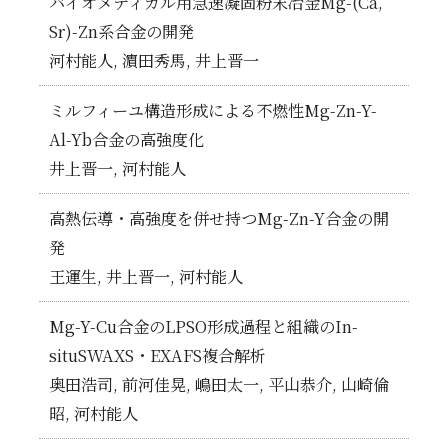
バイオメディカル用急速凝固粉末冶金Mg-(Ca,
Sr)-Zn系合金の開発
河村能人, 濵田秀馬, 井上晋一
ミルフィーユ構造形成による不燃性Mg-Zn-Y-
Al-Yb合金の高強度化
井上晋一, 河村能人
高熱伝導・高強度を併せ持つMg-Zn-Y合金の開
発
王運生, 井上晋一, 河村能人
Mg-Y-Cu合金のLPSO形成過程と組織のIn-
situSWAXS・EXAFS複合解析
奥田浩司, 前河佳晃, 嶋田太一, 平山恭介, 山崎倫
昭, 河村能人