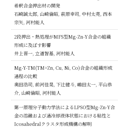
希釈合金押出材の開発
石崎誠太郎, 山崎倫昭, 萩原幸司, 中村太亮, 西本
宗矢, 河村能人
2段押出・熱処理がMFS型Mg-Zn-Y合金の組織
形成に及ぼす影響
井上晋一, 立道智基, 河村能人
Mg-Y-TM(TM=Zn, Cu, Ni, Co)合金の組織形成
過程の比較
奥田浩司, 前河佳晃, 下辻健斗, 嶋田太一, 平山恭
介, 山崎倫昭, 河村能人
第一原理分子動力学法によるLPSO型Mg-Zn-Y合
金の溶融および過冷却液体状態における粘性と
Icosahedralクラスタ形成機構の解明