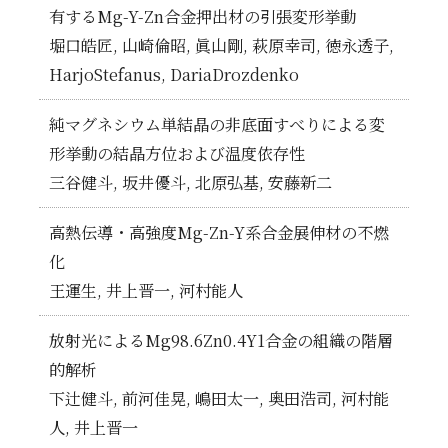
有するMg-Y-Zn合金押出材の引張変形挙動
堀口皓匠, 山崎倫昭, 眞山剛, 萩原幸司, 徳永透子,
HarjoStefanus, DariaDrozdenko
純マグネシウム単結晶の非底面すべりによる変
形挙動の結晶方位および温度依存性
三谷健斗, 坂井優斗, 北原弘基, 安藤新二
高熱伝導・高強度Mg-Zn-Y系合金展伸材の不燃
化
王運生, 井上晋一, 河村能人
放射光によるMg98.6Zn0.4Y1合金の組織の階層
的解析
下辻健斗, 前河佳晃, 嶋田太一, 奥田浩司, 河村能
人, 井上晋一