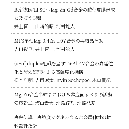
Be添加がLPSO型Mg-Zn-Gd合金の酸化皮膜形成
に及ぼす影響
井上晋一, 山崎倫昭, 河村能人
MFS単相Mg-0.4Zn-1.0Y合金の再結晶挙動
吉田彩巳, 井上晋一, 河村能人
(α+α’)duplex組織を呈すTi6Al-4V合金の高延性
化と時効処理による高強度化機構
松本洋明, 吉岡遼太, Irvin Sechepee, 木口賢紀
Mg-Zn合金単結晶における非底面すべりの活動
安藤新二, 塩山貴大, 北島綾乃, 北原弘基
高熱伝導・高強度マグネシウム合金展伸材の材
料設計指針