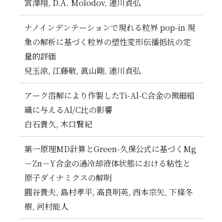
宮澤翔, D.A. Molodov, 連川貞弘
ナノインデンテーションで現れる粒界 pop-in 現
象の解析に基づく粒界の塑性変形伝播抵抗の定
量的評価
兒玉涼, 江藤敬, 眞山剛, 連川貞弘
アーク溶解により作製したTi-Al-C合金の微細組
織に与えるAl/C比の影響
白石貴久, 木口賢紀
第一原理MD計算とGreen-久保公式に基づくMg
－Zn－Y合金の過冷却液体状態における粘性と
原子ダイナミクスの解明
圓谷貴夫, 島村孝平, 高良明英, 西本宗矢, 下條冬
樹, 河村能人