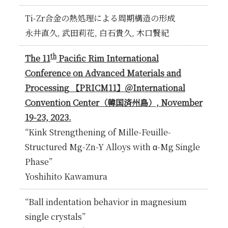
Ti-Zr合金の熱処理による周期構造の形成
永井直久, 武田莉花, 白石貴久, 木口賢紀
th
The 11
Pacific Rim International
Conference on Advanced Materials and
Processing 【PRICM11】＠International
Convention Center（韓国済州島）, November
19-23, 2023.
“Kink Strengthening of Mille-Feuille-
Structured Mg-Zn-Y Alloys with α-Mg Single
Phase”
Yoshihito Kawamura
“Ball indentation behavior in magnesium
single crystals”