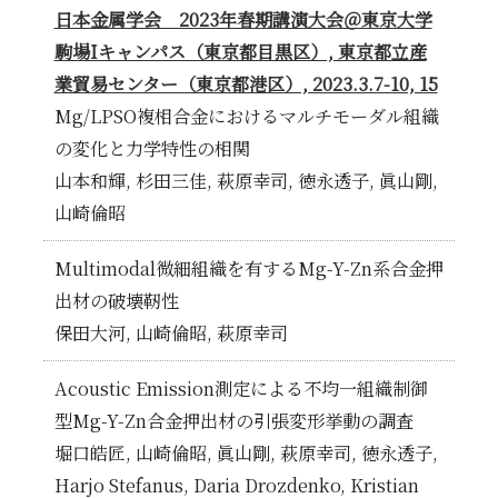
教育・大学院
日本金属学会 2023年春期講演大会＠東京大学
駒場Iキャンパス（東京都目黒区）, 東京都立産
お知らせ
業貿易センター（東京都港区）, 2023.3.7-10, 15
Mg/LPSO複相合金におけるマルチモーダル組織
アクセス
の変化と力学特性の相関
お問い合わせ
山本和輝, 杉田三佳, 萩原幸司, 徳永透子, 眞山剛,
山崎倫昭
関連リンク
Multimodal微細組織を有するMg-Y-Zn系合金押
出材の破壊靭性
保田大河, 山崎倫昭, 萩原幸司
Acoustic Emission測定による不均一組織制御
型Mg-Y-Zn合金押出材の引張変形挙動の調査
堀口皓匠, 山崎倫昭, 眞山剛, 萩原幸司, 徳永透子,
Harjo Stefanus, Daria Drozdenko, Kristian