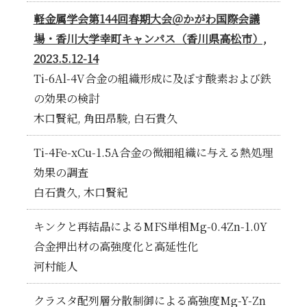
軽金属学会第144回春期大会＠かがわ国際会議
場・香川大学幸町キャンパス（香川県高松市）,
2023.5.12-14
Ti-6Al-4V合金の組織形成に及ぼす酸素および鉄
の効果の検討
木口賢紀, 角田昂駿, 白石貴久
Ti-4Fe-xCu-1.5A合金の微細組織に与える熱処理
効果の調査
白石貴久, 木口賢紀
キンクと再結晶によるMFS単相Mg-0.4Zn-1.0Y
合金押出材の高強度化と高延性化
河村能人
クラスタ配列層分散制御による高強度Mg-Y-Zn