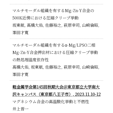
マルチモーダル組織を有するMg-Zn-Y合金の
500K近傍における圧縮クリープ挙動
坂東航, 髙橋大佑, 佐藤裕之, 萩原幸司, 山崎倫昭,
峯田才寬
マルチモーダル組織を有するα-Mg/LPSO二相
Mg-Zn-Y合金押出材における圧縮クリープ挙動
の熱処理温度依存性
髙橋大佑, 坂東航, 佐藤裕之, 萩原幸司, 山崎倫昭,
峯田才寛
軽金属学会第145回秋期大会＠東京都立大学南大
沢キャンパス（東京都八王子市）, 2023.11.10-12
マグネシウム合金の高温酸化挙動と不燃性
井上晋一