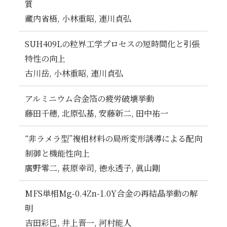
質
藏内省梧, 小林重昭, 連川貞弘
SUH409Lの粒界工学プロセスの短時間化と引張
特性の向上
古川岳, 小林重昭, 連川貞弘
アルミニウム合金箔の疲労破壊挙動
藤田千穂, 北原弘基, 安藤新二, 田中祐一
“非ラメラ型”複相材料の局所変形誘導による配向
制御と機能性向上
廣野零二, 萩原幸司, 徳永透子, 眞山剛
MFS単相Mg-0.4Zn-1.0Y合金の再結晶挙動の解
明
吉田彩巳, 井上晋一, 河村能人