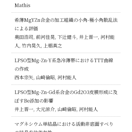
Mathis
希薄MgYZn合金の加工組織の小角-極小角散乱法
による評価
奥田浩司, 前河佳晃, 下辻健斗, 井上晋一, 河村能
人, 竹内晃久, 上椙真之
LPSO型Mg-Zn-Y系急冷薄帯におけるTTT曲線
の作成
西本宗矢, 山崎倫昭, 河村能人
LPSO型Mg-Zn-Gd系合金のGd2O3皮膜形成に及
ぼすBe添加の影響
井上晋一, 大元涼介, 山崎倫昭, 河村能人
マグネシウム単結晶における活動非底面すべり