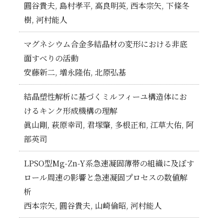
圓谷貴夫, 島村孝平, 高良明英, 西本宗矢, 下條冬
樹, 河村能人
マグネシウム合金多結晶材の変形における非底
面すべりの活動
安藤新二, 増永隆佑, 北原弘基
結晶塑性解析に基づくミルフィーユ構造体にお
けるキンク形成機構の理解
眞山剛, 萩原幸司, 君塚肇, 多根正和, 江草大佑, 阿
部英司
LPSO型Mg-Zn-Y系急速凝固薄帯の組織に及ぼす
ロール周速の影響と急速凝固プロセスの数値解
析
西本宗矢, 圓谷貴夫, 山崎倫昭, 河村能人