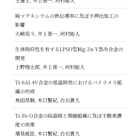
王運生, 井上晋一, 河村能人
純マグネシウムの熱伝導率に及ぼす押出加工の
影響
大﨑侃斗, 井上晋一, 河村能人
生体吸収性を有するLPSO型Mg-Zn-Y急冷合金の
開発
上野翔太郎, 井上晋一, 河村能人
Ti-6Al-4V合金の低温時効におけるバイラメラ組
織の形成
角田昂駿, 木口賢紀, 白石貴久
Ti-Fe-O合金の結晶相と微細組織に及ぼす酸素濃
度の効果
増見威臣, 木口賢紀, 白石貴久