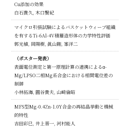
Cu添加の効果
白石貴久, 木口賢紀
マイクロ引張試験によるバスケットウィーブ組織
を有するTi-6Al-4V積層造形体の力学特性評価
郭光植, 岡陽樹, 眞山剛, 峯洋二
（ポスター発表）
表面電位測定と第一原理計算の連携によるα-
Mg/LPSO二相Mg系合金における相間電位差の
制御
小林拓海, 圓谷貴夫, 山崎倫昭
MFS型Mg-0.4Zn-1.0Y合金の再結晶挙動と機械
的特性
吉田彩巳, 井上晋一, 河村能人