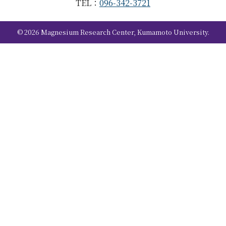
TEL：
096-342-3721
©
2026
Magnesium Research Center, Kumamoto University.