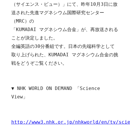
教育・大学院
（サイエンス・ビュー）」にて、昨年10月3日に放
送された先進マグネシウム国際研究センター
お知らせ
（MRC）の

「
KUMADAI
 マグネシウム合金」が、再放送される
アクセス
ことが決定しました。

全編英語の30分番組です。日本の先端科学として
お問い合わせ
取り上げられた、
KUMADAI
 マグネシウム合金の挑
関連リンク
戦をどうぞご覧ください。

▼ NHK WORLD ON DEMAND 「Science 
View」

http://www3.nhk.or.jp/nhkworld/en/tv/sci