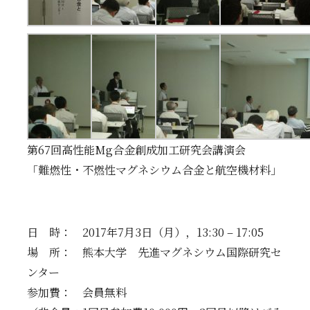
教育・大学院
お知らせ
アクセス
お問い合わせ
関連リンク
第67回高性能Mg合金創成加工研究会講演会
「難燃性・不燃性マグネシウム合金と航空機材料」
日 時： 2017年7月3日（月），13:30 – 17:05
場 所： 熊本大学 先進マグネシウム国際研究セ
ンター
参加費： 会員無料