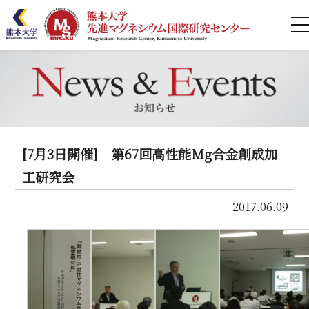
ホーム
MRCとは
研究紹介
[7月3日開催] 第67回高性能Mg合金創成加
業績リスト
工研究会
2017.06.09
共同利用
連携
セミナー