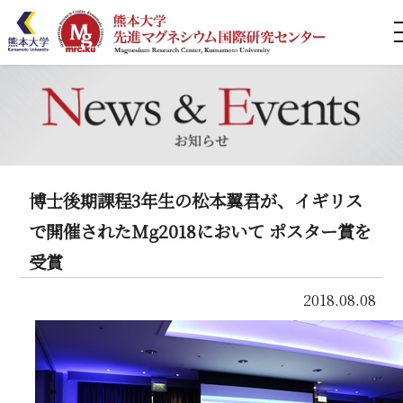
ホーム
MRCとは
研究紹介
博士後期課程3年生の松本翼君が、イギリス
業績リスト
で開催されたMg2018において ポスター賞を
受賞
共同利用
2018.08.08
連携
セミナー