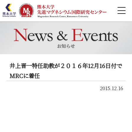
ホーム
MRCとは
研究紹介
井上晋一特任助教が２０１６年12月16日付で
業績リスト
MRCに着任
2015.12.16
共同利用
連携
セミナー