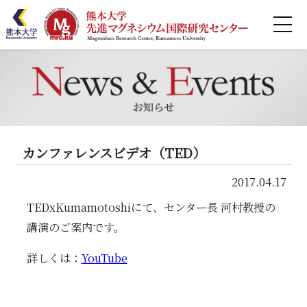
ホーム
MRCとは
研究紹介
カンファレンスビデオ（TED）
業績リスト
2017.04.17
共同利用
TEDxKumamotoshiにて、センター長 河村教授の
講演のご案内です。
連携
詳しくは：
YouTube
セミナー