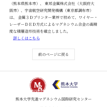
教育・大学院
（熊本県熊本市）、 東邦金属株式会社（大阪府大
阪市）、宇宙航空研究開発機構（東京都調布市）
お知らせ
は、 金属３Ｄプリンター業界で初めて、ワイヤー・
レーザーＤＥＤ方式によるマグネシウム合金の高精
アクセス
度な積層造形技術を確立しました。
詳しくはこちら
お問い合わせ
関連リンク
前のページに戻る
熊本大学
先進マグネシウム国際研究センター