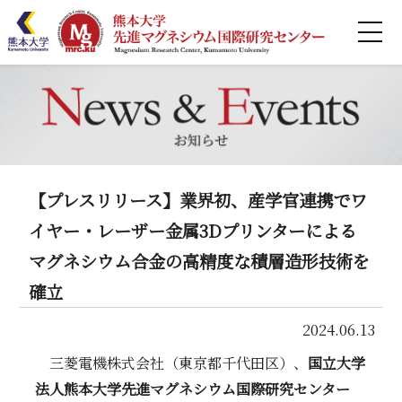
ホーム
MRCとは
研究紹介
【プレスリリース】業界初、産学官連携でワ
業績リスト
イヤー・レーザー金属3Dプリンターによる
マグネシウム合金の高精度な積層造形技術を
共同利用
確立
連携
2024.06.13
セミナー
三菱電機株式会社（東京都千代田区）、
国立大学
法人熊本大学先進マグネシウム国際研究センター